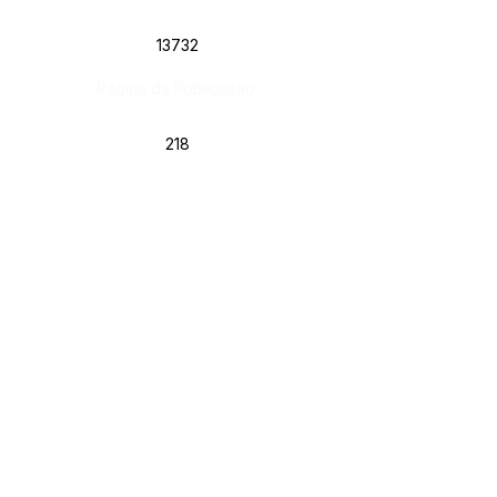
13732
Página da Publicação:
218
Data da Publicação:
13 de março de 2024
Órgão:
Gab. Prefeito(a)