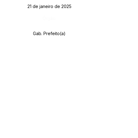
21 de janeiro de 2025
Órgão:
Gab. Prefeito(a)
SERVIÇO DE ATENDIMENTO AO CIDADÃO 
(SIC) E OUVIDORIA
Prefeitura de Rodrigues Alves - Estado do 
Acre
CNPJ 
84.306.455/0001-20