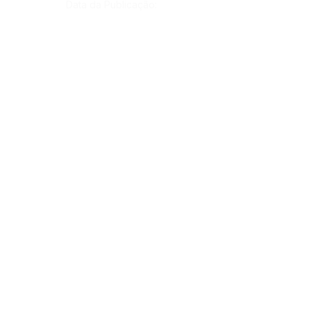
Data da Publicação:
13 de abril de 2023
Órgão:
Gab. Prefeito(a)
SERVIÇO DE ATENDIMENTO AO CIDADÃO 
(SIC) E OUVIDORIA
Prefeitura de Rodrigues Alves - Estado do 
Acre