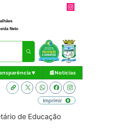
galhães
eida Neto
ansparência🔽
📰Notícias
Imprimir
tário de Educação