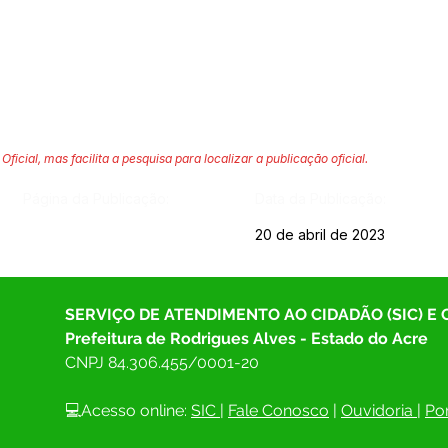
Oficial, mas facilita a pesquisa para localizar a publicação oficial.
Página da Publicação:
Data da Publicação:
20 de abril de 2023
SERVIÇO DE ATENDIMENTO AO CIDADÃO (SIC) E
Prefeitura de Rodrigues Alves - Estado do Acre
CNPJ 
84.306.455/0001-20
💻Acesso online: 
SIC 
| 
Fale Conosco
 | 
Ouvidoria
| 
Por