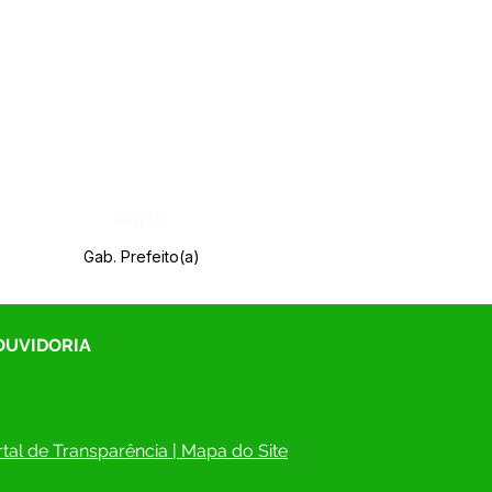
Órgão:
Gab. Prefeito(a)
 OUVIDORIA
tal de Transparência
 | 
Mapa do Site