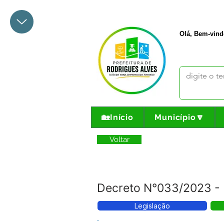
+55 68 3342-1047
prefeito@
Olá, Bem-vind
🏡Início
Município🔽
Voltar
Decreto N°033/2023 - 
Legislação