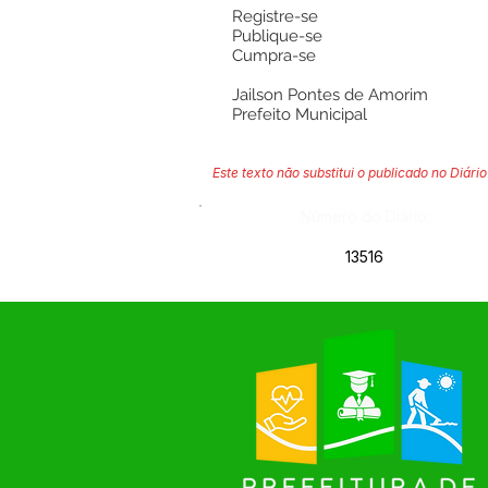
Registre-se
Publique-se
Cumpra-se
Jailson Pontes de Amorim
Prefeito Municipal
Este texto não substitui o publicado no Diário 
Número do Diário:
13516