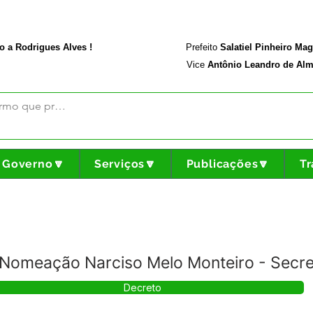
rodriguesalves.ac.gov.br
Portal da Transparência
o a Rodrigues Alves !
Prefeito
Salatiel Pinheiro Ma
Vice
Antônio Leandro de Alm
Governo🔽
Serviços🔽
Publicações🔽
Tr
Nomeação Narciso Melo Monteiro - Secre
Decreto