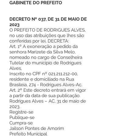
GABINETE DO PREFEITO
DECRETO Nº 037, DE 31 DE MAIO DE
2023
O PREFEITO DE RODRIGUES ALVES,
no uso das atribuições que lhes são
conferidas por lei, DECRETA:
Art. 1º A exoneração a pedido da
senhora Marizete da Silva Melo,
nomeado no cargo de Conselheira
Tutelar do município de Rodrigues
Alves,
Inscrito no CPF nº
021.211.212-00
,
residente e domiciliado na Rua
Brasileia, 274 - Rodrigues Alves-Ac.
Art. 2º Este decreto entrará em vigor
a partir da data de sua publicação.
Rodrigues Alves – AC, 31 de maio de
2023.
Registre-se
Publique-se
Cumpra-se
Jailson Pontes de Amorim
Prefeito Municipal