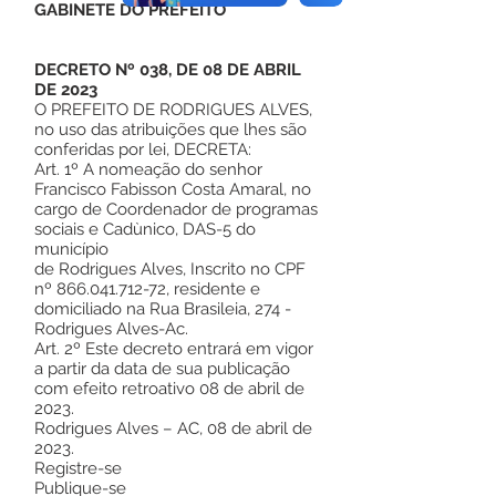
GABINETE DO PREFEITO
DECRETO Nº 038, DE 08 DE ABRIL
DE 2023
O PREFEITO DE RODRIGUES ALVES,
no uso das atribuições que lhes são
conferidas por lei, DECRETA:
Art. 1º A nomeação do senhor
Francisco Fabisson Costa Amaral, no
cargo de Coordenador de programas
sociais e Cadùnico, DAS-5 do
município
de Rodrigues Alves, Inscrito no CPF
nº
866.041.712-72
, residente e
domiciliado na Rua Brasileia, 274 -
Rodrigues Alves-Ac.
Art. 2º Este decreto entrará em vigor
a partir da data de sua publicação
com efeito retroativo 08 de abril de
2023.
Rodrigues Alves – AC, 08 de abril de
2023.
Registre-se
Publique-se