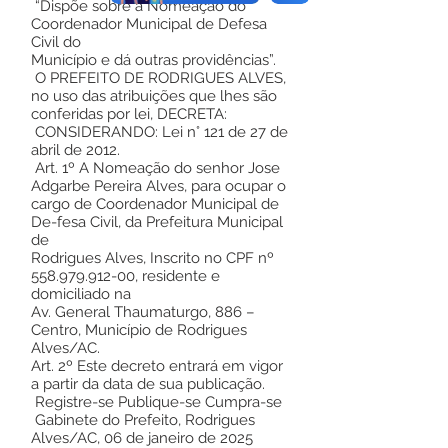
“Dispõe sobre a Nomeação do
Coordenador Municipal de Defesa
Civil do
Município e dá outras providências”.
O PREFEITO DE RODRIGUES ALVES,
no uso das atribuições que lhes são
conferidas por lei, DECRETA:
CONSIDERANDO: Lei n° 121 de 27 de
abril de 2012.
Art. 1º A Nomeação do senhor Jose
Adgarbe Pereira Alves, para ocupar o
cargo de Coordenador Municipal de
De-fesa Civil, da Prefeitura Municipal
de
Rodrigues Alves, Inscrito no CPF nº
558.979.912-00
, residente e
domiciliado na
Av. General Thaumaturgo, 886 –
Centro, Município de Rodrigues
Alves/AC.
Art. 2º Este decreto entrará em vigor
a partir da data de sua publicação.
Registre-se Publique-se Cumpra-se
Gabinete do Prefeito, Rodrigues
Alves/AC, 06 de janeiro de 2025