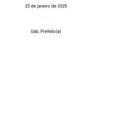
23 de janeiro de 2025
Órgão:
Gab. Prefeito(a)
SERVIÇO DE ATENDIMENTO AO CIDADÃO 
(SIC) E OUVIDORIA
Prefeitura de Rodrigues Alves - Estado do 
Acre
CNPJ 
84.306.455/0001-20