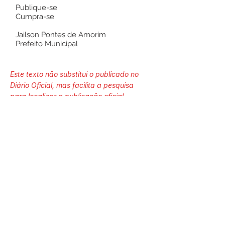
Publique-se
Cumpra-se
Jailson Pontes de Amorim
Prefeito Municipal
Este texto não substitui o publicado no
Diário Oficial, mas facilita a pesquisa
para localizar a publicação oficial.
Número do Diário:
13591
Página da Publicação:
205
Data da Publicação: