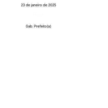
23 de janeiro de 2025
Órgão:
Gab. Prefeito(a)
SERVIÇO DE ATENDIMENTO AO CIDADÃO 
(SIC) E OUVIDORIA
Prefeitura de Rodrigues Alves - Estado do 
Acre
CNPJ 
84.306.455/0001-20