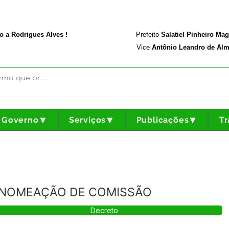
rodriguesalves.ac.gov.br
Portal da Transparência
o a Rodrigues Alves !
Prefeito
Salatiel Pinheiro Ma
Vice
Antônio Leandro de Alm
Governo🔽
Serviços🔽
Publicações🔽
Tr
 - NOMEAÇÃO DE COMISSÃO
Decreto