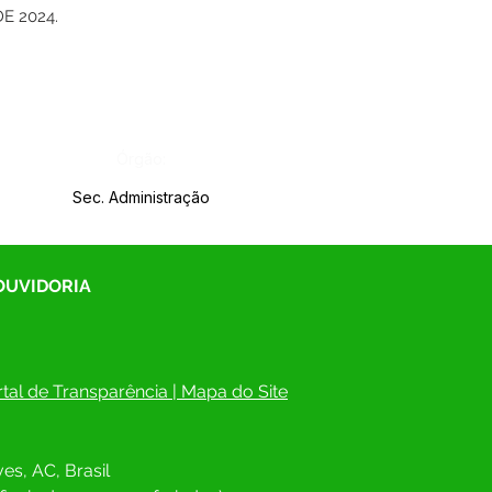
E 2024.
Órgão:
Sec. Administração
 OUVIDORIA
tal de Transparência
 | 
Mapa do Site
es, AC, Brasil