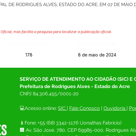
AL DE RODRIGUES ALVES, ESTADO DO ACRE, EM 07 DE MAIO D
Oficial, mas facilita a pesquisa para localizar a publicação oficial.
Página da Publicação:
Data da Publicação:
178
8 de maio de 2024
SERVIÇO DE ATENDIMENTO AO CIDADÃO (SIC) E
Prefeitura de Rodrigues Alves - Estado do Acre
CNPJ 
84.306.455/0001-20
💻Acesso online: 
SIC 
| 
Fale Conosco
 | 
Ouvidoria
| 
Por
📱Fone: +55 (68) 
3342-1176 (Jonathas Fabrício)
🏢 
Av. São José, 780, CEP 69985-000, Rodrigues Alv