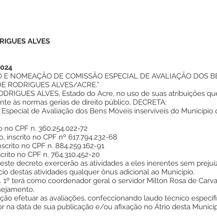
RIGUES ALVES
2024
O E NOMEAÇÃO DE COMISSÃO ESPECIAL DE AVALIAÇÃO DOS B
E RODRIGUES ALVES/ACRE.”
GUES ALVES, Estado do Acre, no uso de suas atribuições que lhe
nte às normas gerias de direito público, DECRETA:
ão Especial de Avaliação dos Bens Móveis inservíveis do Municípi
to no CPF n. 360.254.022-72
io, inscrito no CPF nº 617.794.232-68
inscrito no CPF n. 884.259.162-91
scrito no CPF n. 764.310.452-20
neste decreto exercerão as atividades a eles inerentes sem prejuí
io destas atividades qualquer ônus adicional ao Município.
t. 1º terá como coordenador geral o servidor Milton Rosa de Carva
nejamento.
ição efetuar as avaliações, confeccionando laudo técnico específi
gor na data de sua publicação e/ou afixação no Átrio desta Munici