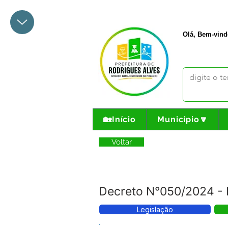
+55 68 3342-1047
prefeito@
Olá, Bem-vind
🏡Início
Município🔽
Voltar
Decreto N°050/2024
Legislação