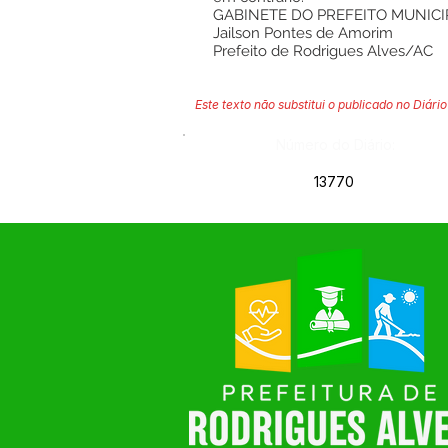
GABINETE DO PREFEITO MUNICIP
Jailson Pontes de Amorim
Prefeito de Rodrigues Alves/AC
Este texto não substitui o publicado no Diário 
Número do Diário:
13770