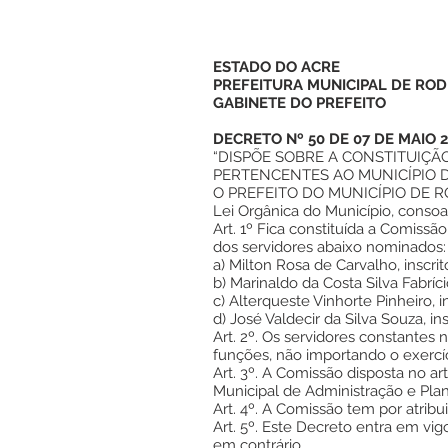
ESTADO DO ACRE
PREFEITURA MUNICIPAL DE ROD
GABINETE DO PREFEITO
DECRETO Nº 50 DE 07 DE MAIO 
“DISPÕE SOBRE A CONSTITUIÇÃ
PERTENCENTES AO MUNICÍPIO D
O PREFEITO DO MUNICÍPIO DE RODRI
Lei Orgânica do Município, consoa
Art. 1º Fica constituída a Comiss
dos servidores abaixo nominados:
a) Milton Rosa de Carvalho, inscri
b) Marinaldo da Costa Silva Fabríc
c) Alterqueste Vinhorte Pinheiro, 
d) José Valdecir da Silva Souza, in
Art. 2º. Os servidores constantes 
funções, não importando o exercíc
Art. 3º. A Comissão disposta no ar
Municipal de Administração e Pla
Art. 4º. A Comissão tem por atribu
Art. 5º. Este Decreto entra em vi
em contrário.