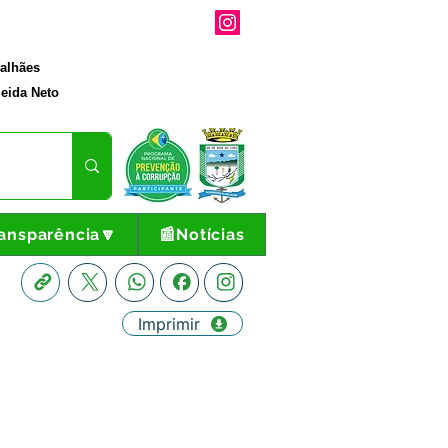
galhães
eida Neto
ansparência🔽
📰Notícias
Imprimir