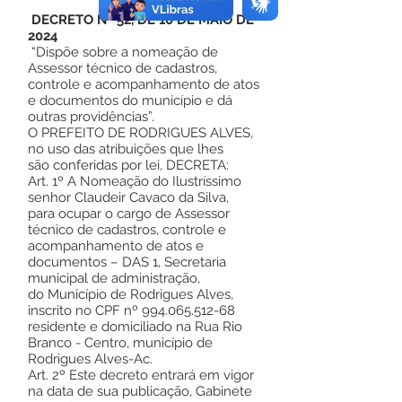
DECRETO Nº 52, DE 10 DE MAIO DE
2024
“Dispõe sobre a nomeação de
Assessor técnico de cadastros,
controle e acompanhamento de atos
e documentos do município e dá
outras providências”.
O PREFEITO DE RODRIGUES ALVES,
no uso das atribuições que lhes
são conferidas por lei, DECRETA:
Art. 1º A Nomeação do Ilustríssimo
senhor Claudeir Cavaco da Silva,
para ocupar o cargo de Assessor
técnico de cadastros, controle e
acompanhamento de atos e
documentos – DAS 1, Secretaria
municipal de administração,
do Município de Rodrigues Alves,
inscrito no CPF nº
994.065.512-68
residente e domiciliado na Rua Rio
Branco - Centro, município de
Rodrigues Alves-Ac.
Art. 2º Este decreto entrará em vigor
na data de sua publicação, Gabinete