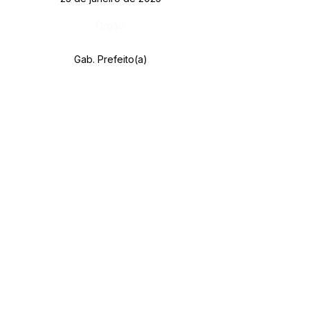
Órgão:
Gab. Prefeito(a)
SERVIÇO DE ATENDIMENTO AO CIDADÃO 
(SIC) E OUVIDORIA
Prefeitura de Rodrigues Alves - Estado do 
Acre
CNPJ 
84.306.455/0001-20
💻Acesso online: 
SIC 
| 
Fale Conosco
 | 