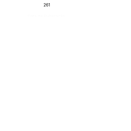
261
Data da Publicação:
4 de junho de 2024
Órgão:
Gab. Prefeito(a)
SERVIÇO DE ATENDIMENTO AO CIDADÃO 