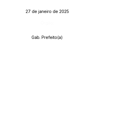
27 de janeiro de 2025
Órgão:
Gab. Prefeito(a)
SERVIÇO DE ATENDIMENTO AO CIDADÃO 
(SIC) E OUVIDORIA
Prefeitura de Rodrigues Alves - Estado do 
Acre
CNPJ 
84.306.455/0001-20