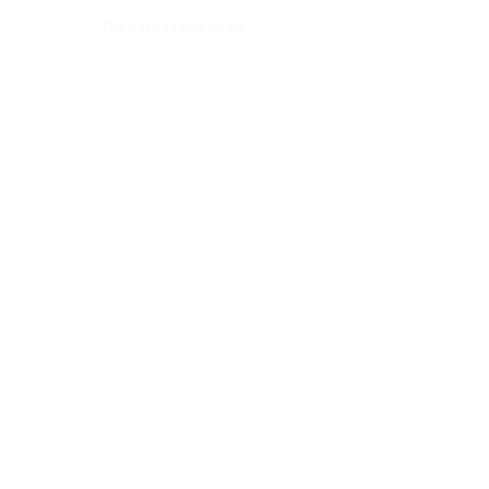
Data da Publicação:
20 de junho de 2024
Órgão:
Gab. Prefeito(a)
SERVIÇO DE ATENDIMENTO AO CIDADÃO 
(SIC) E OUVIDORIA
Prefeitura de Rodrigues Alves - Estado do 