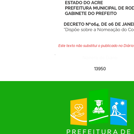
ESTADO DO ACRE
PREFEITURA MUNICIPAL DE RO
GABINETE DO PREFEITO
DECRETO Nº064, DE 06 DE JANE
“Dispõe sobre a Nomeação do Coo
Este texto não substitui o publicado no Diário 
Número do Diário:
13950