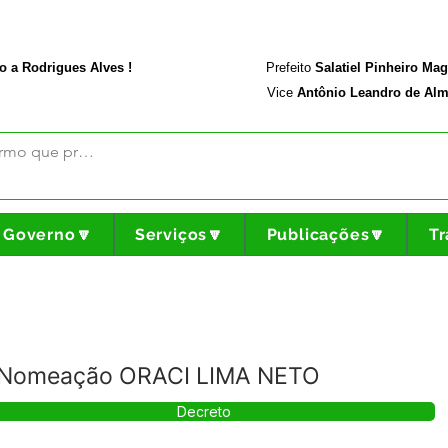
rodriguesalves.ac.gov.br
Portal da Transparência
o a Rodrigues Alves !
Prefeito
Salatiel Pinheiro Ma
Vice
Antônio Leandro de Alm
Governo🔽
Serviços🔽
Publicações🔽
Tr
- Nomeação ORACI LIMA NETO
Decreto