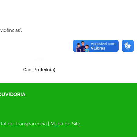
idências”.
Órgão:
Gab. Prefeito(a)
 OUVIDORIA
tal de Transparência
 | 
Mapa do Site