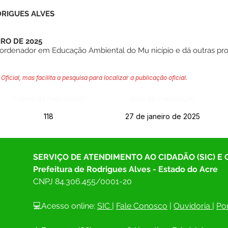
DRIGUES ALVES
IRO DE 2025
rdenador em Educação Ambiental do Mu nicípio e dá outras prov
Oficial, mas facilita a pesquisa para localizar a publicação oficial.
Página da Publicação:
Data da Publicação:
118
27 de janeiro de 2025
SERVIÇO DE ATENDIMENTO AO CIDADÃO (SIC) E
Prefeitura de Rodrigues Alves - Estado do Acre
CNPJ 
84.306.455/0001-20
💻Acesso online: 
SIC 
| 
Fale Conosco
 | 
Ouvidoria
| 
Por