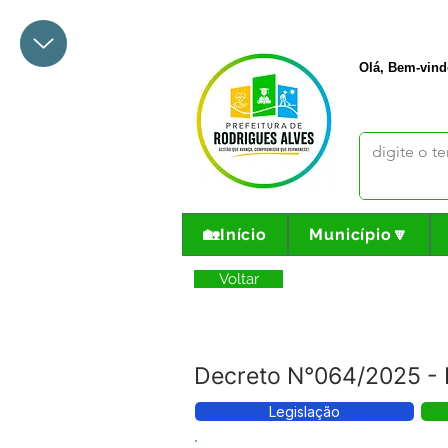
+55 68 3342-1047
prefeito@
Olá, Bem-vind
🏡Início
Município🔽
Voltar
Decreto N°064/2025 
Legislação