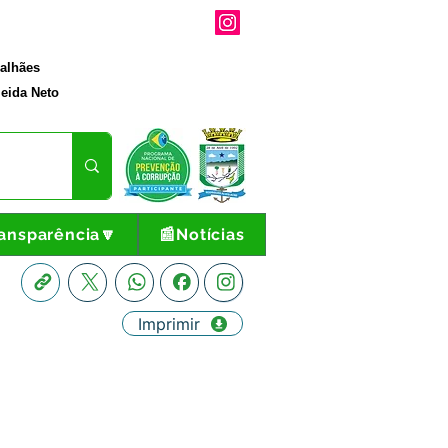
galhães
eida Neto
ansparência🔽
📰Notícias
Imprimir