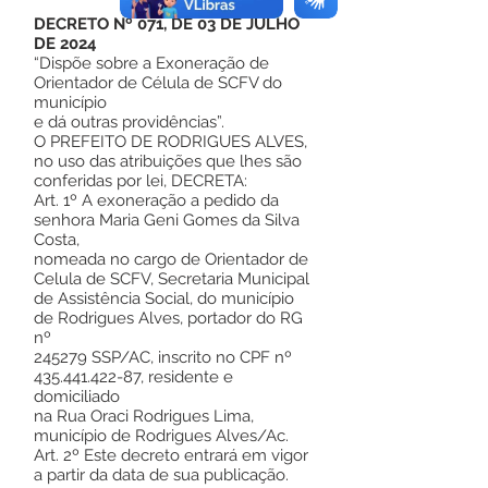
DECRETO Nº 071, DE 03 DE JULHO
DE 2024
“Dispõe sobre a Exoneração de
Orientador de Célula de SCFV do
município
e dá outras providências”.
O PREFEITO DE RODRIGUES ALVES,
no uso das atribuições que lhes são
conferidas por lei, DECRETA:
Art. 1º A exoneração a pedido da
senhora Maria Geni Gomes da Silva
Costa,
nomeada no cargo de Orientador de
Celula de SCFV, Secretaria Municipal
de Assistência Social, do município
de Rodrigues Alves, portador do RG
nº
245279 SSP/AC, inscrito no CPF nº
435.441.422-87
, residente e
domiciliado
na Rua Oraci Rodrigues Lima,
município de Rodrigues Alves/Ac.
Art. 2º Este decreto entrará em vigor
a partir da data de sua publicação.