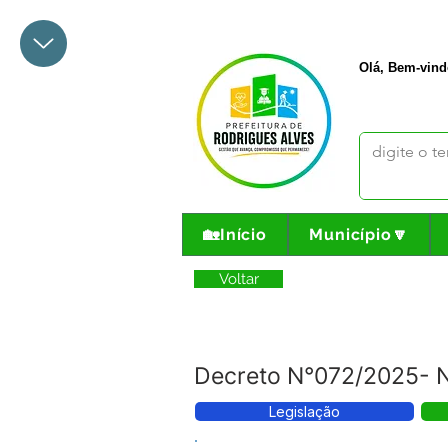
+55 68 3342-1047
prefeito@
Olá, Bem-vind
🏡Início
Município🔽
Voltar
Decreto N°072/2025- N
Legislação