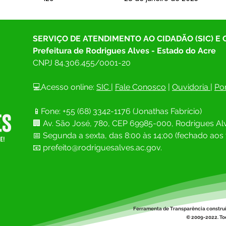
SERVIÇO DE ATENDIMENTO AO CIDADÃO (SIC) E
Prefeitura de Rodrigues Alves - Estado do Acre
CNPJ 
84.306.455/0001-20
💻Acesso online: 
SIC 
| 
Fale Conosco
 | 
Ouvidoria
| 
Por
📱Fone: +55 (68) 
3342-1176 (Jonathas Fabrício)
🏢 
Av. São José, 780, CEP 69985-000, Rodrigues Alv
📅 Segunda a sexta, das 8:00 às 14;00 (fechado aos 
📧
prefeito@rodriguesalves.ac.gov.
Ferramenta de Transparência constru
© 2009-2022. Tod