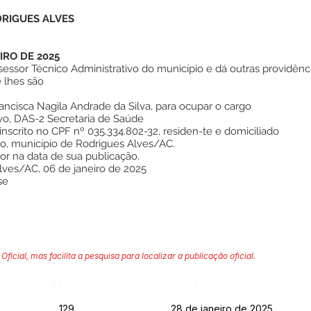
DRIGUES ALVES
IRO DE 2025
essor Técnico Administrativo do município e dá outras providê
 lhes são
ncisca Nagila Andrade da Silva, para ocupar o cargo
ivo, DAS-2 Secretaria de Saúde
inscrito no CPF nº 035.334.802-32, residen-te e domiciliado
ro, município de Rodrigues Alves/AC.
gor na data de sua publicação.
lves/AC, 06 de janeiro de 2025
se
Oficial, mas facilita a pesquisa para localizar a publicação oficial.
Página da Publicação:
Data da Publicação:
129
28 de janeiro de 2025