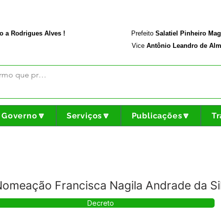
rodriguesalves.ac.gov.br
Portal da Transparência
o a Rodrigues Alves !
Prefeito
Salatiel Pinheiro Ma
Vice
Antônio Leandro de Alm
Governo🔽
Serviços🔽
Publicações🔽
Tr
omeação Francisca Nagila Andrade da Si
Decreto