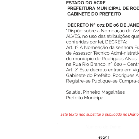
ESTADO DO ACRE
PREFEITURA MUNICIPAL DE RO
GABINETE DO PREFEITO
DECRETO Nº 072 DE 06 DE JANE
“Dispõe sobre a Nomeação de Ass
ALVES, no uso das atribuições que
conferidas por lei, DECRETA:
Art. 1º A Nomeação da senhora Fra
de Assessor Técnico Admi-nistrat
do município de Rodrigues Alves, 
na Rua Rio Branco, nº 620 – Cent
Art. 2° Este decreto entrará em vi
Gabinete do Prefeito, Rodrigues A
Registre-se Publique-se Cumpra-
Salatiel Pinheiro Magalhães
Prefeito Municipa
Este texto não substitui o publicado no Diário 
Número do Diário:
13951