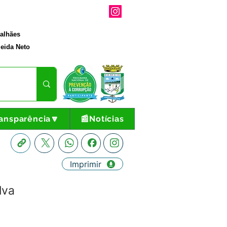
galhães
eida Neto
ansparência🔽
📰Notícias
Imprimir
lva