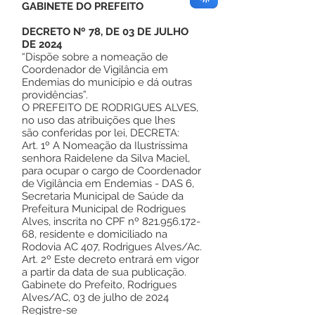
GABINETE DO PREFEITO
DECRETO Nº 78, DE 03 DE JULHO
DE 2024
“Dispõe sobre a nomeação de
Coordenador de Vigilância em
Endemias do município e dá outras
providências”.
O PREFEITO DE RODRIGUES ALVES,
no uso das atribuições que lhes
são conferidas por lei, DECRETA:
Art. 1º A Nomeação da Ilustríssima
senhora Raidelene da Silva Maciel,
para ocupar o cargo de Coordenador
de Vigilância em Endemias - DAS 6,
Secretaria Municipal de Saúde da
Prefeitura Municipal de Rodrigues
Alves, inscrita no CPF nº
821.956.172-
68
, residente e domiciliado na
Rodovia AC 407, Rodrigues Alves/Ac.
Art. 2º Este decreto entrará em vigor
a partir da data de sua publicação.
Gabinete do Prefeito, Rodrigues
Alves/AC, 03 de julho de 2024
Registre-se