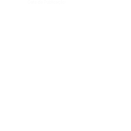
Data da Publicação:
17 de julho de 2024
Órgão:
Gab. Prefeito(a)
SERVIÇO DE ATENDIMENTO AO CIDADÃO 
(SIC) E OUVIDORIA
Prefeitura de Rodrigues Alves - Estado do 
Acre