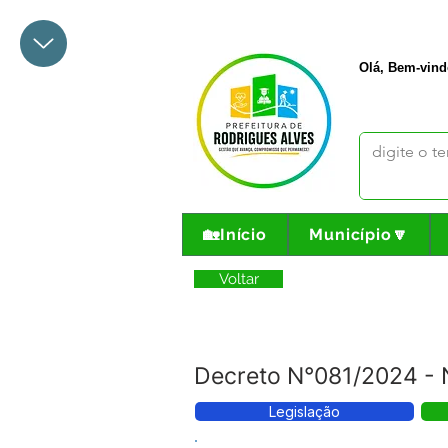
+55 68 3342-1047
prefeito@
Olá, Bem-vind
🏡Início
Município🔽
Voltar
Decreto N°081/2024 - 
Legislação