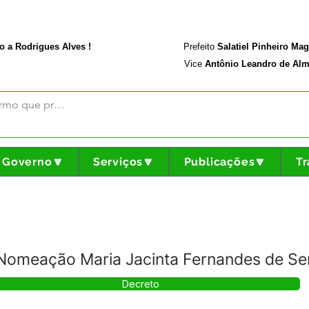
rodriguesalves.ac.gov.br
Portal da Transparência
o a Rodrigues Alves !
Prefeito
Salatiel Pinheiro Ma
Vice
Antônio Leandro de Alm
Governo🔽
Serviços🔽
Publicações🔽
Tr
Nomeação Maria Jacinta Fernandes de Se
Decreto