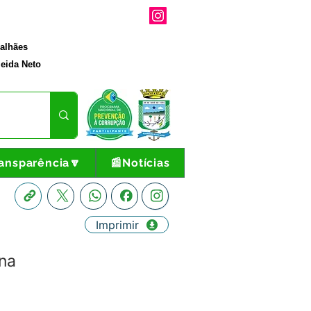
galhães
eida Neto
ansparência🔽
📰Notícias
Imprimir
na