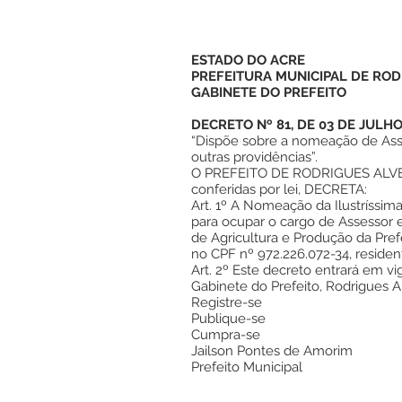
ESTADO DO ACRE
PREFEITURA MUNICIPAL DE ROD
GABINETE DO PREFEITO
DECRETO Nº 81, DE 03 DE JULHO
“Dispõe sobre a nomeação de As
outras providências”.
O PREFEITO DE RODRIGUES ALVES,
conferidas por lei, DECRETA:
Art. 1º A Nomeação da Ilustríssi
para ocupar o cargo de Assessor 
de Agricultura e Produção da Pref
no CPF nº 972.226.072-34, reside
Art. 2º Este decreto entrará em vig
Gabinete do Prefeito, Rodrigues A
Registre-se
Publique-se
Cumpra-se
Jailson Pontes de Amorim
Prefeito Municipal