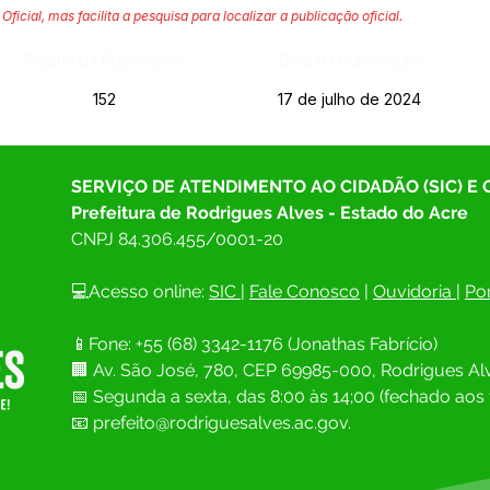
Oficial, mas facilita a pesquisa para localizar a publicação oficial.
Página da Publicação:
Data da Publicação:
152
17 de julho de 2024
SERVIÇO DE ATENDIMENTO AO CIDADÃO (SIC) E
Prefeitura de Rodrigues Alves - Estado do Acre
CNPJ 
84.306.455/0001-20
💻Acesso online: 
SIC 
| 
Fale Conosco
 | 
Ouvidoria
| 
Por
📱Fone: +55 (68) 
3342-1176 (Jonathas Fabrício)
🏢 
Av. São José, 780, CEP 69985-000, Rodrigues Alv
📅 Segunda a sexta, das 8:00 às 14;00 (fechado aos 
📧
prefeito@rodriguesalves.ac.gov.