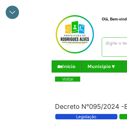
+55 68 3342-1047
prefeito@
Olá, Bem-vind
🏡Início
Município🔽
Voltar
Decreto N°095/2024 -E
Legislação