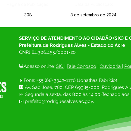
Página da Publicação:
Data da Publicação:
308
3 de setembro de 2024
SERVIÇO DE ATENDIMENTO AO CIDADÃO (SIC) E
Prefeitura de Rodrigues Alves - Estado do Acre
CNPJ 
84.306.455/0001-20
💻Acesso online: 
SIC 
| 
Fale Conosco
 | 
Ouvidoria
| 
Por
📱Fone: +55 (68) 
3342-1176 (Jonathas Fabrício)
🏢 
Av. São José, 780, CEP 69985-000, Rodrigues Alv
📅 Segunda a sexta, das 8:00 às 14;00 (fechado aos 
📧
prefeito@rodriguesalves.ac.gov.