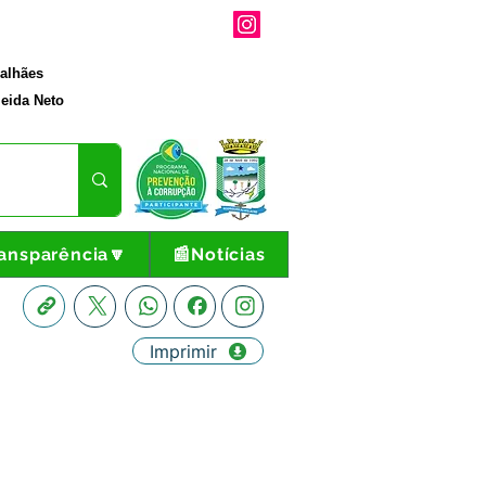
galhães
eida Neto
ansparência🔽
📰Notícias
Imprimir