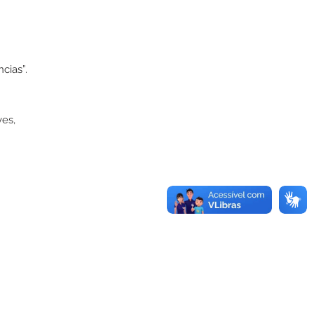
cias”.
ves,