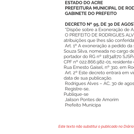
ESTADO DO ACRE
PREFEITURA MUNICIPAL DE RO
GABINETE DO PREFEITO
DECRETO Nº 95, DE 30 DE AGOS
“Dispõe sobre a Exoneração de Ass
O PREFEITO DE RODRIGUES ALVE
atribuições que lhes são conferid
Art. 1º A exoneração a pedido da 
Souza Silva, nomeada no cargo de 
portador do RG nº 11834870 SJSP/
CPF nº 022.866.982-01, residente 
Rua Ernesto Gaisel, nº 310, em R
Art. 2º Este decreto entrará em vig
data de sua publicação.
Rodrigues Alves – AC, 30 de agos
Registre-se,
Publique-se
Jailson Pontes de Amorim
Prefeito Municipa
Este texto não substitui o publicado no Diário 