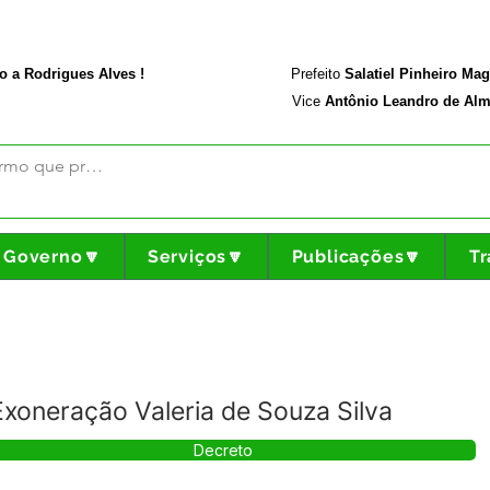
rodriguesalves.ac.gov.br
Portal da Transparência
o a Rodrigues Alves !
Prefeito
Salatiel Pinheiro Ma
Vice
Antônio Leandro de Alm
Governo🔽
Serviços🔽
Publicações🔽
Tr
xoneração Valeria de Souza Silva
Decreto