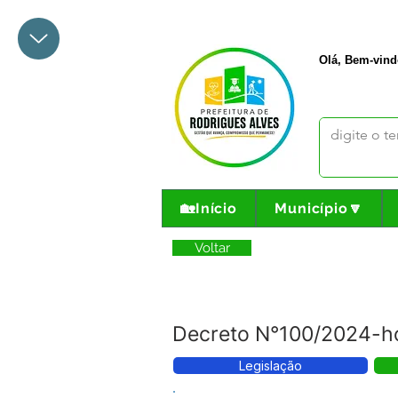
+55 68 3342-1047
prefeito@
Olá, Bem-vind
🏡Início
Município🔽
Voltar
Decreto N°100/2024-ho
Legislação