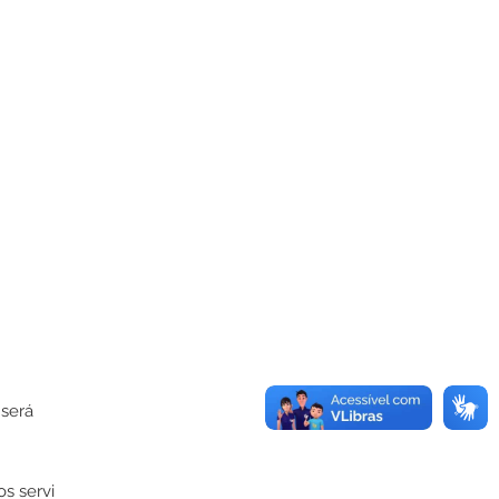
 será
s servi