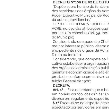
DECRETO Nº100 DE 02 DE OUTU
“Dispõe sobre horário de funcio
dos servidores dos órgãos da Admi
Poder Executivo Municipal de Ro
dá outras providências”
O PREFEITO DO MUNICÍPIO DE 
ACRE, no uso das atribuições que 
por Lei, em especial o art. 59, Inci
do Município;
Considerando que poderá o Chefe
melhor interesse público, alterar 
e expediente nos órgãos da Admin
Direta ou Indireta;
Considerando, que compete ao C
cutivo estabelecer a organização
dos órgãos da administração públ
garantir a economicidade e eficiê
prestado, conforme preconiza o ar
tuição Federal de 1988;
DECRETA:
Art. 1º
– Fica decretado que o hor
em horário corrido, das 07h às 13h
diversa em regulamento específic
§ 1º
Excetua-se do disposto neste
executado por servidores em serv