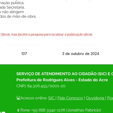
inação pública,
ada Secretaria.
o não atingem
zados de mão-de-obra.
Oficial, mas facilita a pesquisa para localizar a publicação oficial.
Página da Publicação:
Data da Publicação:
137
3 de outubro de 2024
SERVIÇO DE ATENDIMENTO AO CIDADÃO (SIC) E
Prefeitura de Rodrigues Alves - Estado do Acre
CNPJ 
84.306.455/0001-20
💻Acesso online: 
SIC 
| 
Fale Conosco
 | 
Ouvidoria
| 
Por
📱Fone: +55 (68) 
3342-1176 (Jonathas Fabrício)