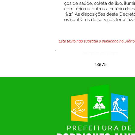
ços de saúde, coleta de lixo, ilum
cemitério ou outros a critério de c
§ 2º
As disposições deste Decret
os contratos de serviços terceiri
Este texto não substitui o publicado no Diário 
Número do Diário:
13875