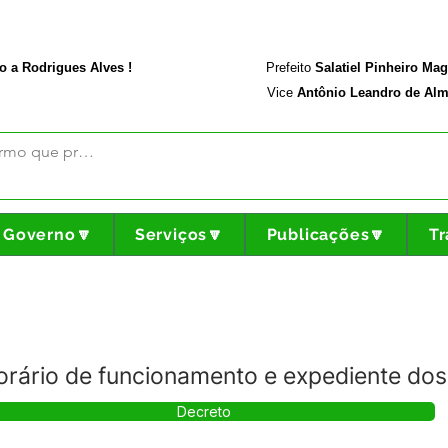
rodriguesalves.ac.gov.br
Portal da Transparência
o a Rodrigues Alves !
Prefeito
Salatiel Pinheiro Ma
Vice
Antônio Leandro de Alm
Governo🔽
Serviços🔽
Publicações🔽
Tr
rário de funcionamento e expediente dos
Decreto