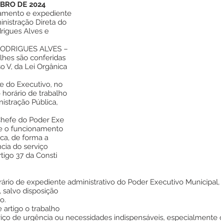
BRO DE 2024
namento e expediente
nistração Direta do
drigues Alves e
RODRIGUES ALVES –
lhes são conferidas
so V, da Lei Orgânica
 do Executivo, no
o horário de trabalho
istração Pública,
hefe do Poder Exe
 e o funcionamento
ica, de forma a
ncia do serviço
tigo 37 da Consti
ário de expediente administrativo do Poder Executivo Municipal,
, salvo disposição
o.
 artigo o trabalho
iço de urgência ou necessidades indispensáveis, especialmente o