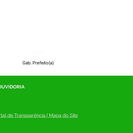
Órgão:
Gab. Prefeito(a)
 OUVIDORIA
tal de Transparência
 | 
Mapa do Site