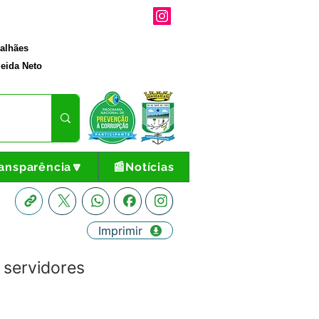
galhães
eida Neto
ansparência🔽
📰Notícias
Imprimir
 servidores