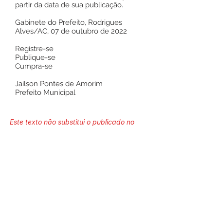
partir da data de sua publicação.
Gabinete do Prefeito, Rodrigues
Alves/AC, 07 de outubro de 2022
Registre-se
Publique-se
Cumpra-se
Jailson Pontes de Amorim
Prefeito Municipal
Este texto não substitui o publicado no
Diário Oficial, mas facilita a pesquisa
para localizar a publicação oficial.
Número do Diário:
13383
Página da Publicação: