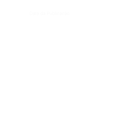
Data da Publicação:
21 de outubro de 2022
Órgão:
Gab. Prefeito(a)
SERVIÇO DE ATENDIMENTO AO CIDADÃO 
(SIC) E OUVIDORIA