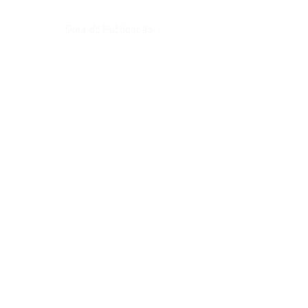
Data da Publicação:
21 de outubro de 2022
Órgão:
Gab. Prefeito(a)
SERVIÇO DE ATENDIMENTO AO CIDADÃO 
(SIC) E OUVIDORIA