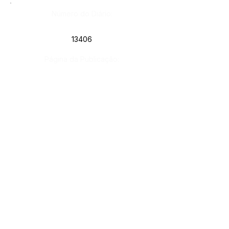
Número do Diário:
13406
Página da Publicação:
Data da Publicação:
8 de novembro de 2022
Órgão:
Gab. Prefeito(a)