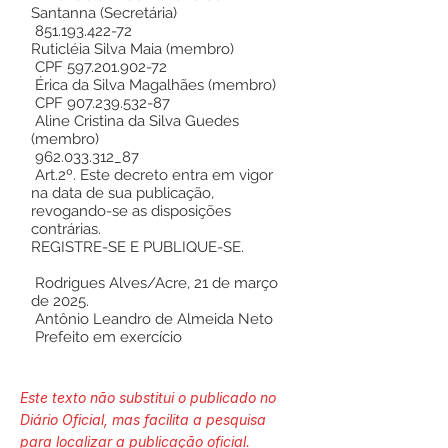
Santanna (Secretária)
851.193.422-72
Ruticléia Silva Maia (membro)
CPF
597.201.902-72
Érica da Silva Magalhães (membro)
CPF
907.239.532-87
Aline Cristina da Silva Guedes
(membro)
962.033.312_87
Art.2º. Este decreto entra em vigor
na data de sua publicação,
revogando-se as disposições
contrárias.
REGISTRE-SE E PUBLIQUE-SE.
Rodrigues Alves/Acre, 21 de março
de 2025.
Antônio Leandro de Almeida Neto
Prefeito em exercício
Este texto não substitui o publicado no
Diário Oficial, mas facilita a pesquisa
para localizar a publicação oficial.