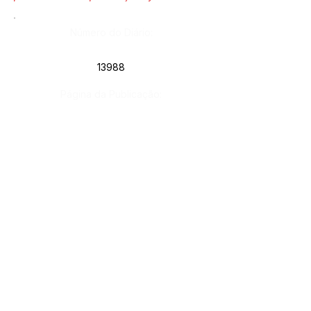
Número do Diário:
13988
Página da Publicação:
242
Data da Publicação:
25 de março de 2025
Órgão:
Gab. Prefeito(a)