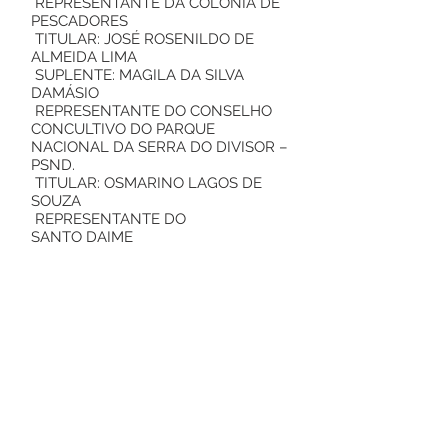
REPRESENTANTE DA COLÔNIA DE
PESCADORES
TITULAR: JOSÉ ROSENILDO DE
ALMEIDA LIMA
SUPLENTE: MAGILA DA SILVA
DAMÁSIO
REPRESENTANTE DO CONSELHO
CONCULTIVO DO PARQUE
NACIONAL DA SERRA DO DIVISOR –
PSND.
TITULAR: OSMARINO LAGOS DE
SOUZA
REPRESENTANTE DO
SANTO DAIME
TITULAR: ANTONIO FRANCISCO
DOS SANTOS PUYANAWA
SUPLENTE: ANDRÉ MARCIAL
RODRIGUEZ DOS SANTOS
PUYANAWA
Art. 2º – Este decreto entra em vigor
na data de sua publicação
revogando-se as
disposições em contrário.
Gabinete do Prefeito Municipal de
Rodrigues Alves – Ac,