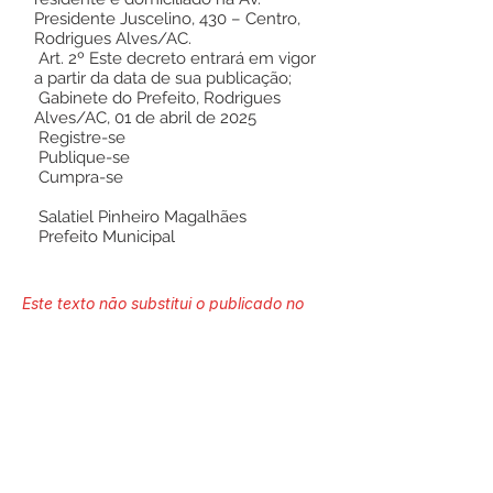
Presidente Juscelino, 430 – Centro,
Rodrigues Alves/AC.
Art. 2º Este decreto entrará em vigor
a partir da data de sua publicação;
Gabinete do Prefeito, Rodrigues
Alves/AC, 01 de abril de 2025
Registre-se
Publique-se
Cumpra-se
Salatiel Pinheiro Magalhães
Prefeito Municipal
Este texto não substitui o publicado no
Diário Oficial, mas facilita a pesquisa
para localizar a publicação oficial.
Número do Diário:
13997