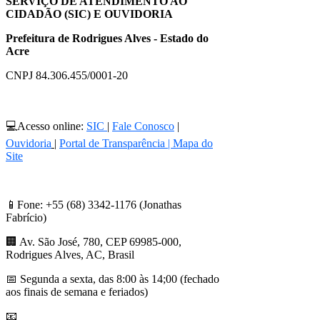
SERVIÇO DE ATENDIMENTO AO
CIDADÃO (SIC) E OUVIDORIA
Prefeitura de Rodrigues Alves - Estado do
Acre
CNPJ
84.306.455/0001-20
💻Acesso online:
SIC
|
Fale Conosco
|
Ouvidoria
|
Portal de Transparência
|
Mapa do
Site
📱Fone: +55 (68)
3342-1176 (Jonathas
Fabrício)
🏢
Av. São José, 780, CEP 69985-000,
Rodrigues Alves, AC, Brasil
📅 Segunda a sexta, das 8:00 às 14;00 (fechado
aos finais de semana e feriados)
📧
prefeito@rodriguesalves.ac.gov.