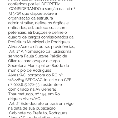
conferidas por lei, DECRETA:
CONSIDERANDO a sanção da Lei nº
323/25 que dispõe sobre a
organização da estrutura
administrativa, define os órgãos e
entidades, estabelece suas com
petências, atribuições e define o
quadro de cargos comissionados da
Prefeitura Municipal de Rodrigues
Alves/Acre e dá outras providências,
Art. 1º A Nomeação da Ilustríssima
senhora Paula Suzane Paixão de
Oliveira, para ocupar o cargo
Secretaria Municipal de Saúde do
município de Rodrigues
Alves/AC, portadora do RG nº
11822619
SEPC/AC, inscrito no CPF
nº
022.615.272-33
, residente e
domiciliado na Av General
Thaumaturgo, nº 154, em Ro
drigues Alves/AC.
Art. 2° Este decreto entrará em vigor
na data de sua publicação.
Gabinete do Prefeito, Rodrigues
Alves/AC, 01 de abril de 2025