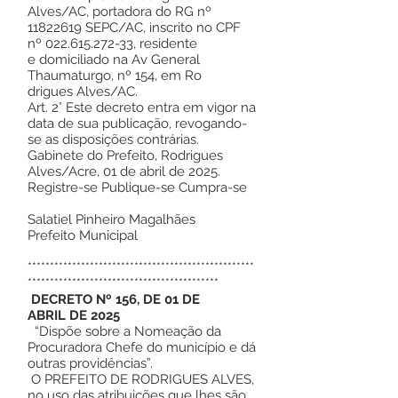
Alves/AC, portadora do RG nº
11822619 SEPC/AC, inscrito no CPF
nº 022.615.272-33, residente
e domiciliado na Av General
Thaumaturgo, nº 154, em Ro
drigues Alves/AC.
Art. 2° Este decreto entra em vigor na
data de sua publicação, revogando-
se as disposições contrárias.
Gabinete do Prefeito, Rodrigues
Alves/Acre, 01 de abril de 2025.
Registre-se Publique-se Cumpra-se
Salatiel Pinheiro Magalhães
Prefeito Municipal
***************************************************
*******************************************
DECRETO Nº 156, DE 01 DE
ABRIL DE 2025
“Dispõe sobre a Nomeação da
Procuradora Chefe do município e dá
outras providências”.
O PREFEITO DE RODRIGUES ALVES,
no uso das atribuições que lhes são