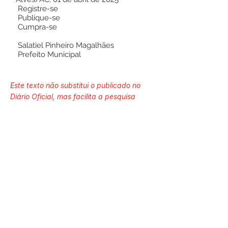
Registre-se
Publique-se
Cumpra-se
Salatiel Pinheiro Magalhães
Prefeito Municipal
Este texto não substitui o publicado no
Diário Oficial, mas facilita a pesquisa
para localizar a publicação oficial.
Número do Diário:
13997
Página da Publicação:
112
Data da Publicação: