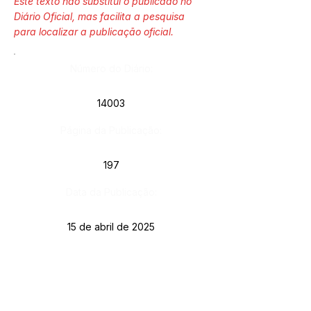
Este texto não substitui o publicado no
Diário Oficial, mas facilita a pesquisa
para localizar a publicação oficial.
Número do Diário:
14003
Página da Publicação:
197
Data da Publicação:
15 de abril de 2025
Órgão:
Gab. Prefeito(a)