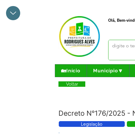
+55 68 3342-1047
prefeito@
Olá, Bem-vind
🏡Início
Município🔽
Voltar
Decreto N°176/2025 - N
Legislação