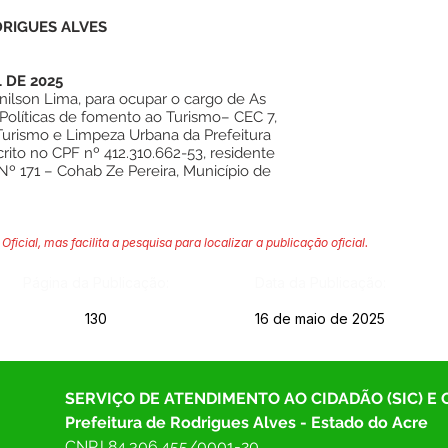
DRIGUES ALVES
L DE 2025
nilson Lima, para ocupar o cargo de As
 Políticas de fomento ao Turismo– CEC 7,
Turismo e Limpeza Urbana da Prefeitura
crito no CPF nº 412.310.662-53, residente
Nº 171 – Cohab Ze Pereira, Município de
Oficial, mas facilita a pesquisa para localizar a publicação oficial.
Página da Publicação:
Data da Publicação:
130
16 de maio de 2025
SERVIÇO DE ATENDIMENTO AO CIDADÃO (SIC) E
Prefeitura de Rodrigues Alves - Estado do Acre
CNPJ 
84.306.455/0001-20