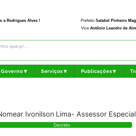
rodriguesalves.ac.gov.br
Portal da Transparência
o a Rodrigues Alves !
Prefeito
Salatiel Pinheiro Ma
Vice
Antônio Leandro de Alm
Governo🔽
Serviços🔽
Publicações🔽
Tr
omear Ivonilson Lima- Assessor Especial 
Decreto