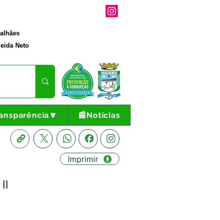
galhães
eida Neto
ansparência🔽
📰Notícias
Imprimir
II