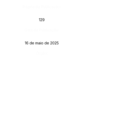
Página da Publicação:
129
Data da Publicação:
16 de maio de 2025
Órgão:
Gab. Prefeito(a)