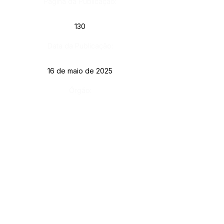
Página da Publicação:
130
Data da Publicação:
16 de maio de 2025
Órgão:
Gab. Prefeito(a)