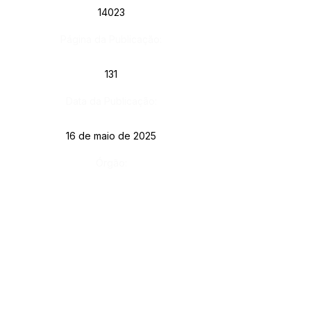
14023
Página da Publicação:
131
Data da Publicação:
16 de maio de 2025
Órgão:
Gab. Prefeito(a)