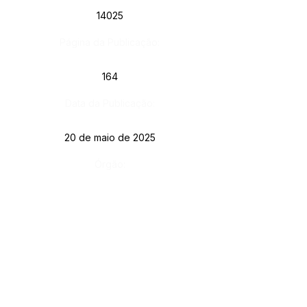
14025
Página da Publicação:
164
Data da Publicação:
20 de maio de 2025
Órgão:
Gab. Prefeito(a)