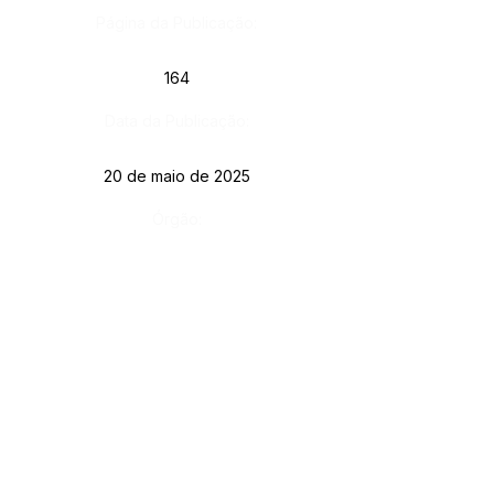
Página da Publicação:
164
Data da Publicação:
20 de maio de 2025
Órgão:
Gab. Prefeito(a)