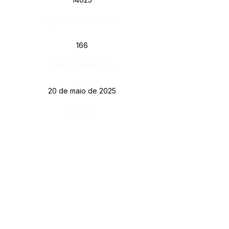
Página da Publicação:
166
Data da Publicação:
20 de maio de 2025
Órgão:
Gab. Prefeito(a)