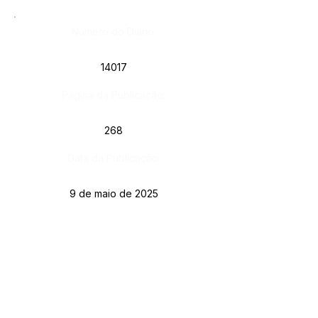
Número do Diário:
14017
Página da Publicação:
268
Data da Publicação:
9 de maio de 2025
Órgão:
Gab. Prefeito(a)