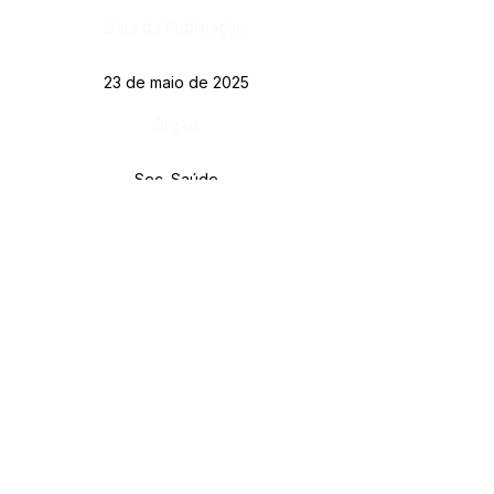
Data da Publicação:
23 de maio de 2025
Órgão:
Sec. Saúde
SERVIÇO DE ATENDIMENTO AO CIDADÃO 
(SIC) E OUVIDORIA
Prefeitura de Rodrigues Alves - Estado do 