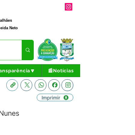
galhães
eida Neto
ansparência🔽
📰Notícias
Imprimir
 Nunes