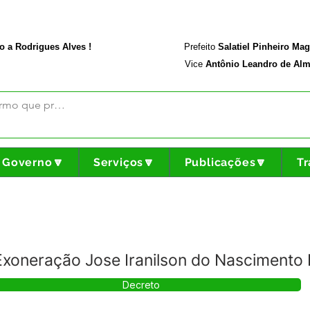
rodriguesalves.ac.gov.br
Portal da Transparência
o a Rodrigues Alves !
Prefeito
Salatiel Pinheiro Ma
Vice
Antônio Leandro de Alm
Governo🔽
Serviços🔽
Publicações🔽
Tr
Exoneração Jose Iranilson do Nascimento
Decreto