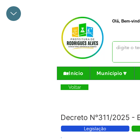
+55 68 3342-1047
prefeito@
Olá, Bem-vind
🏡Início
Município🔽
Voltar
Decreto N°311/2025 - 
Legislação