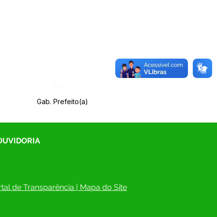
Órgão:
Gab. Prefeito(a)
 OUVIDORIA
tal de Transparência
 | 
Mapa do Site