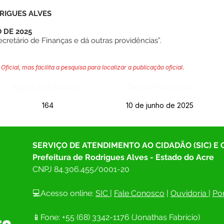
RIGUES ALVES
 DE 2025
retário de Finanças e dá outras providências”.
Oficial, mas facilita a pesquisa para localizar a publicação oficial.
Página da Publicação:
Data da Publicação:
164
10 de junho de 2025
SERVIÇO DE ATENDIMENTO AO CIDADÃO (SIC) E
Prefeitura de Rodrigues Alves - Estado do Acre
CNPJ 
84.306.455/0001-20
💻Acesso online: 
SIC 
| 
Fale Conosco
 | 
Ouvidoria
| 
Por
📱Fone: +55 (68) 
3342-1176 (Jonathas Fabrício)