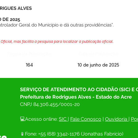
RIGUES ALVES
 DE 2025
olador Geral do Município e dá outras providências”.
Oficial, mas facilita a pesquisa para localizar a publicação oficial.
Página da Publicação:
Data da Publicação:
164
10 de junho de 2025
SERVIÇO DE ATENDIMENTO AO CIDADÃO (SIC) E
Prefeitura de Rodrigues Alves - Estado do Acre
CNPJ 
84.306.455/0001-20
💻Acesso online: 
SIC 
| 
Fale Conosco
 | 
Ouvidoria
| 
Por
📱Fone: +55 (68) 
3342-1176 (Jonathas Fabrício)