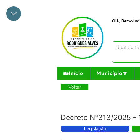
+55 68 3342-1047
prefeito@
Olá, Bem-vind
🏡Início
Município🔽
Voltar
Decreto N°313/2025 - N
Legislação