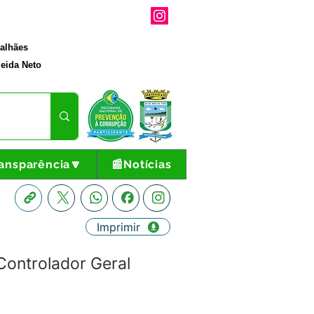
galhães
eida Neto
ansparência🔽
📰Notícias
Imprimir
Controlador Geral