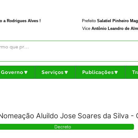
rodriguesalves.ac.gov.br
Portal da Transparência
o a Rodrigues Alves !
Prefeito
Salatiel Pinheiro Ma
Vice
Antônio Leandro de Alm
Governo🔽
Serviços🔽
Publicações🔽
Tr
omeação Aluildo Jose Soares da Silva - 
Decreto