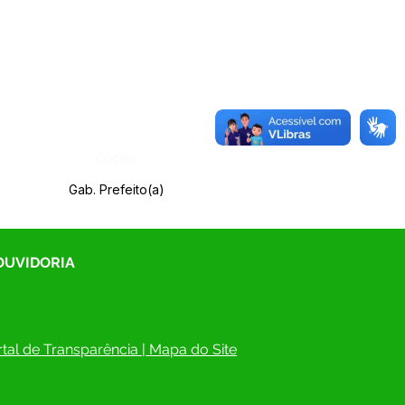
Órgão:
Gab. Prefeito(a)
 OUVIDORIA
tal de Transparência
 | 
Mapa do Site