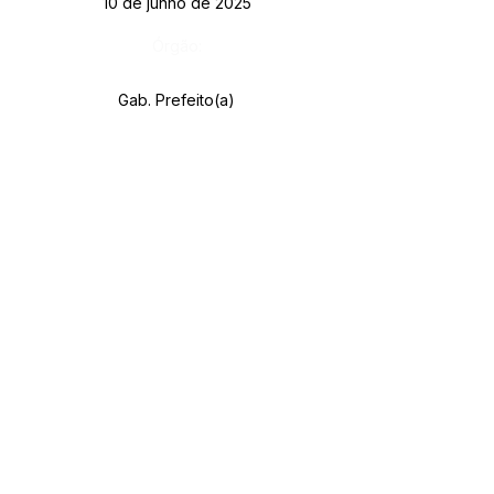
10 de junho de 2025
Órgão:
Gab. Prefeito(a)
SERVIÇO DE ATENDIMENTO AO CIDADÃO 
(SIC) E OUVIDORIA
Prefeitura de Rodrigues Alves - Estado do 
Acre
CNPJ 
84.306.455/0001-20