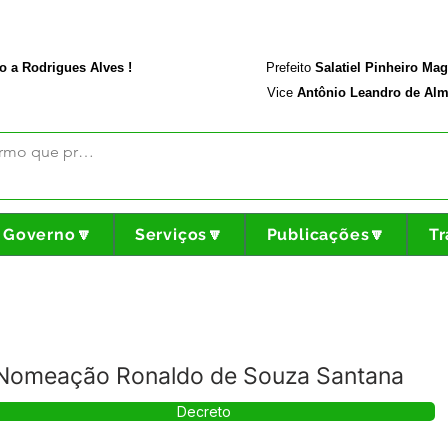
rodriguesalves.ac.gov.br
Portal da Transparência
o a Rodrigues Alves !
Prefeito
Salatiel Pinheiro Ma
Vice
Antônio Leandro de Alm
Governo🔽
Serviços🔽
Publicações🔽
Tr
 Nomeação Ronaldo de Souza Santana
Decreto