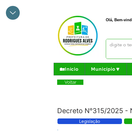
+55 68 3342-1047
prefeito@
Olá, Bem-vind
🏡Início
Município🔽
Voltar
Decreto N°315/2025 -
Legislação