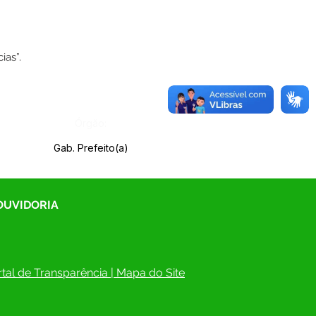
ias”.
Órgão:
Gab. Prefeito(a)
 OUVIDORIA
tal de Transparência
 | 
Mapa do Site