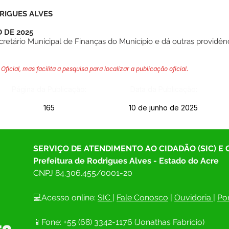
RIGUES ALVES
 DE 2025
etário Municipal de Finanças do Município e dá outras providênc
Oficial, mas facilita a pesquisa para localizar a publicação oficial.
Página da Publicação:
Data da Publicação:
165
10 de junho de 2025
SERVIÇO DE ATENDIMENTO AO CIDADÃO (SIC) E
Prefeitura de Rodrigues Alves - Estado do Acre
CNPJ 
84.306.455/0001-20
💻Acesso online: 
SIC 
| 
Fale Conosco
 | 
Ouvidoria
| 
Por
📱Fone: +55 (68) 
3342-1176 (Jonathas Fabrício)