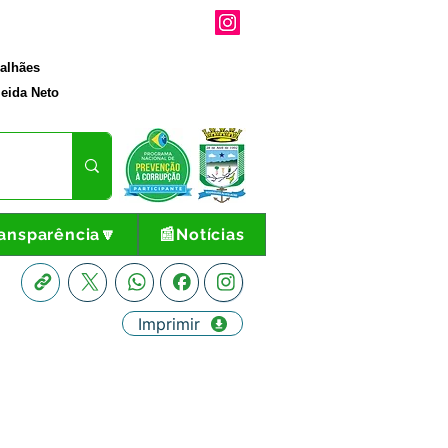
galhães
eida Neto
ansparência🔽
📰Notícias
Imprimir