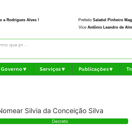
rodriguesalves.ac.gov.br
Portal da Transparência
o a Rodrigues Alves !
Prefeito
Salatiel Pinheiro Ma
Vice
Antônio Leandro de Alm
Governo🔽
Serviços🔽
Publicações🔽
Tr
omear Silvia da Conceição Silva
Decreto