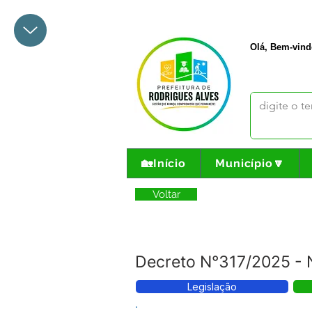
+55 68 3342-1047
prefeito@
Olá, Bem-vind
🏡Início
Município🔽
Voltar
Decreto N°317/2025 - N
Legislação