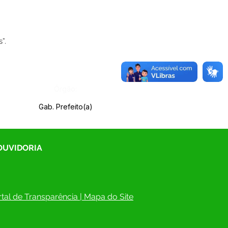
”.
Órgão:
Gab. Prefeito(a)
 OUVIDORIA
tal de Transparência
 | 
Mapa do Site