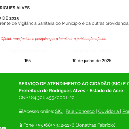
RIGUES ALVES
 DE 2025
te de Vigilância Sanitária do Município e dá outras providências
Oficial, mas facilita a pesquisa para localizar a publicação oficial.
Página da Publicação:
Data da Publicação:
165
10 de junho de 2025
SERVIÇO DE ATENDIMENTO AO CIDADÃO (SIC) E
Prefeitura de Rodrigues Alves - Estado do Acre
CNPJ 
84.306.455/0001-20
💻Acesso online: 
SIC 
| 
Fale Conosco
 | 
Ouvidoria
| 
Por
📱Fone: +55 (68) 
3342-1176 (Jonathas Fabrício)