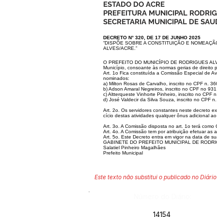
ESTADO DO ACRE
PREFEITURA MUNICIPAL RODRI
SECRETARIA MUNICIPAL DE SAU
DECRETO N° 320, DE 17 DE JUNHO 2025
“DISPÕE SOBRE A CONSTITUIÇÃO E NOMEAÇÃ
ALVES/ACRE.”
O PREFEITO DO MUNICÍPIO DE RODRIGUES ALVES, Es
Município, consoante às normas gerias de direito
Art. 1o Fica constituída a Comissão Especial de A
nominados:
a) Milton Rosas de Carvalho, inscrito no CPF n. 3
b) Adson Amaral Negreiros, inscrito no CPF no 93
c) Altterqueste Vinhorte Pinheiro, inscrito no CPF
d) José Valdecir da Silva Souza, inscrito no CPF 
Art. 2o. Os servidores constantes neste decreto e
cício destas atividades qualquer ônus adicional ao
Art. 3o. A Comissão disposta no art. 1o terá como
Art. 4o. A Comissão tem por atribuição efetuar as 
Art. 5o. Este Decreto entra em vigor na data de s
GABINETE DO PREFEITO MUNICIPAL DE RODRI
Salatiel Pinheiro Magalhães
Prefeito Municipal
Este texto não substitui o publicado no Diário 
Número do Diário:
14154