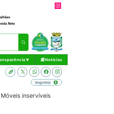
galhães
eida Neto
ansparência🔽
📰Notícias
Imprimir
Móveis inservíveis