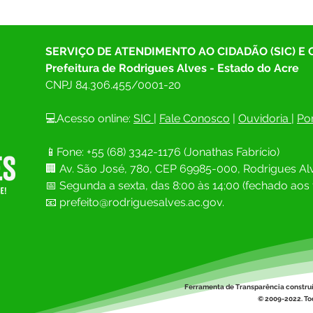
SERVIÇO DE ATENDIMENTO AO CIDADÃO (SIC) E
Prefeitura de Rodrigues Alves - Estado do Acre
CNPJ 
84.306.455/0001-20
💻Acesso online: 
SIC 
| 
Fale Conosco
 | 
Ouvidoria
| 
Por
📱Fone: +55 (68) 
3342-1176 (Jonathas Fabrício)
🏢 
Av. São José, 780, CEP 69985-000, Rodrigues Alv
📅 Segunda a sexta, das 8:00 às 14;00 (fechado aos 
📧
prefeito@rodriguesalves.ac.gov.
Ferramenta de Transparência constru
© 2009-2022. Tod