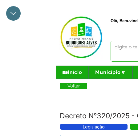
+55 68 3342-1047
prefeito@
Olá, Bem-vind
🏡Início
Município🔽
Voltar
Decreto N°320/2025 - C
Legislação