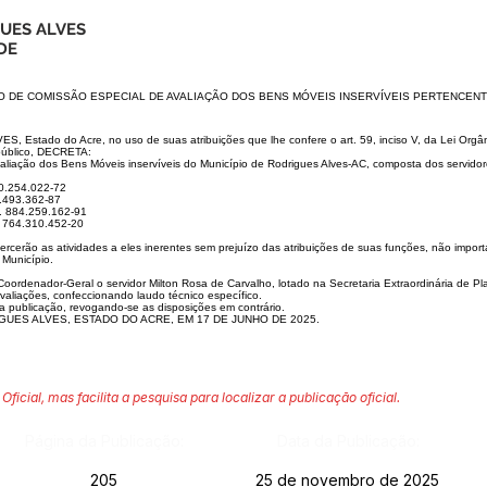
GUES ALVES
DE
O DE COMISSÃO ESPECIAL DE AVALIAÇÃO DOS BENS MÓVEIS INSERVÍVEIS PERTENCEN
tado do Acre, no uso de suas atribuições que lhe confere o art. 59, inciso V, da Lei Orgâ
 público, DECRETA:
valiação dos Bens Móveis inservíveis do Município de Rodrigues Alves-AC, composta dos servido
60.254.022-72
1.493.362-87
 n. 884.259.162-91
n. 764.310.452-20
xercerão as atividades a eles inerentes sem prejuízo das atribuições de suas funções, não impor
 Município.
 Coordenador-Geral o servidor Milton Rosa de Carvalho, lotado na Secretaria Extraordinária de P
avaliações, confeccionando laudo técnico específico.
ua publicação, revogando-se as disposições em contrário.
GUES ALVES, ESTADO DO ACRE, EM 17 DE JUNHO DE 2025.
Oficial, mas facilita a pesquisa para localizar a publicação oficial.
Página da Publicação:
Data da Publicação:
205
25 de novembro de 2025