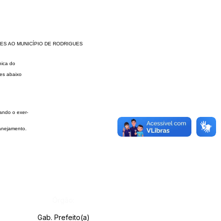
TES AO
MUNICÍPIO DE RODRIGUES
nica do
res abaixo
tando o exer-
lanejamento.
Órgão:
Gab. Prefeito(a)