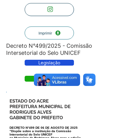
Imprimir
Decreto N°499/2025 - Comissão
Intersetorial do Selo UNICEF
Legislação
Decreto
ESTADO DO ACRE
PREFEITURA MUNICIPAL DE
RODRIGUES ALVES
GABINETE DO PREFEITO
DECRETO N°499 DE 06 DE AGOSTO DE 2025
“Dispõe sobre a instituição da Comissão
Intersetorial do Selo UNICEF
no Município de Rodrigues Alves para a edição